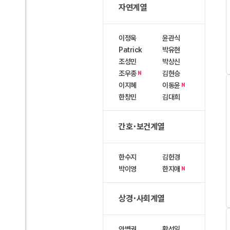
자연계열
이정욱
윤관식
Patrick
박유현
조성민
박상신
조우종
김현승
N
이지혜
이동윤
N
한창민
김대희
간호･보건계열
한수지
김헌경
박이영
한지애
N
상경･사회계열
안병권
황선일