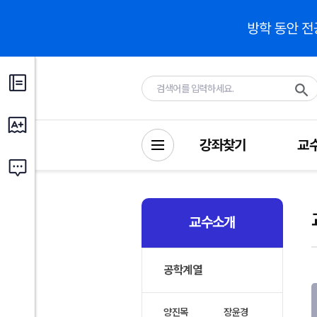
강좌찾기
교
교수소개
공학계열
양진목
장윤경