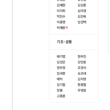
김재현
김상준
이지희
심의경
박진수
김진욱
이종명
임성택
허재완
N
기초･공통
배기범
현우진
김성은
강민웅
정우정
조정식
임국향
오르새
에릭
김지영
김기철
한종철
장풍
우영호
고종훈