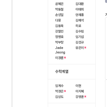
공혜은
김대환
박동철
이태희
손성일
안재홍
다몽
김예석
김동욱
히로
강철민
김수림
정병호
임기섭
박부창
김성규
Jade
유은이
N
Jeong
이경륜
N
수학계열
임계수
이현
박경은
이지혜
N
김상도
강영훈
N