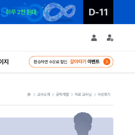
D-11
D-11
이지
대학 콘텐츠 영상
WELCOME
자격증
갈아타기
GIFT
대비 강좌
공모전
이벤트
신규가입혜택
여름방학 단기 집중
8/20 마감
환승하면 수강료 할인
교수소개
공학계열
히로 교수님
수강후기