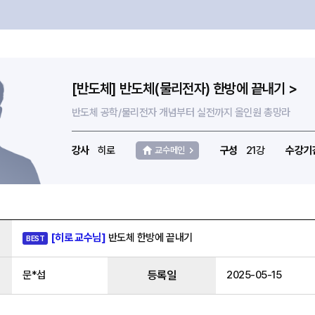
[반도체] 반도체(물리전자) 한방에 끝내기 >
반도체 공학/물리전자 개념부터 실전까지 올인원 총망라
강사
히로
구성
21강
수강기
교수메인
[히로 교수님]
반도체 한방에 끝내기
BEST
문*섭
등록일
2025-05-15