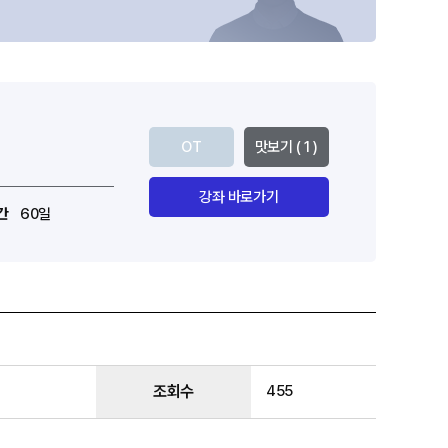
OT
맛보기 ( 1 )
강좌 바로가기
간
60일
조회수
455