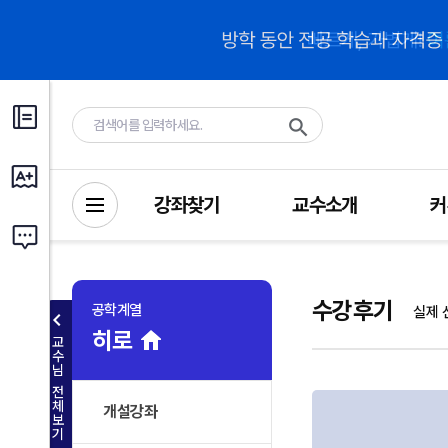
강좌찾기
교수소개
커
수강후기
공학계열
실제 
히로
교
수
님
전
체
개설강좌
보
기