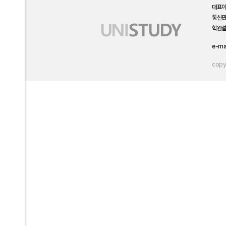
대표
통신
학원설
e-ma
copyr