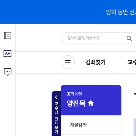
강좌찾기
교
공학계열
양진목
교
수
님
전
체
개설강좌
보
기