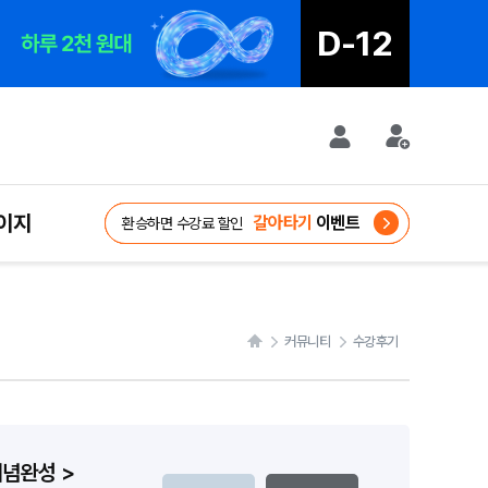
D-12
D-12
이지
대학 콘텐츠 영상
WELCOME
WELCOME
자격증
갈아타기
GIFT
GIFT
대비 강좌
공모전
이벤트
신규가입혜택
여름방학 단기 집중
8/20 마감
환승하면 수강료 할인
신규가입혜택
커뮤니티
수강후기
개념완성 >