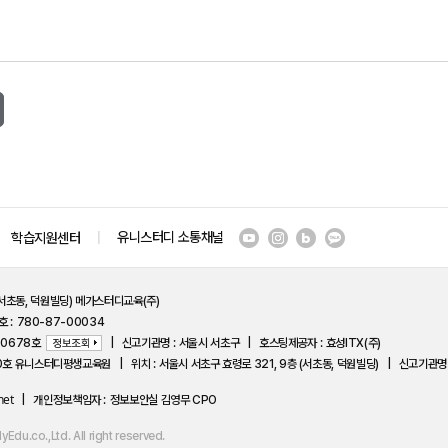
유니스터디 소통채널
학습지원센터
(서초동, 덕원빌딩) 메가스터디교육(주)
호
780-87-00034
-0678호
신고기관명
서울시 서초구
호스팅제공자
효성ITX(주)
50호 유니스터디평생교육원
위치
서울시 서초구 효령로 321, 9층 (서초동, 덕원빌딩)
신고기관명
net
개인정보책임자
정보보안실 김영무 CPO
u.co.,Ltd. All right reserved.