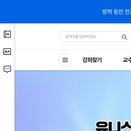
강좌찾기
교