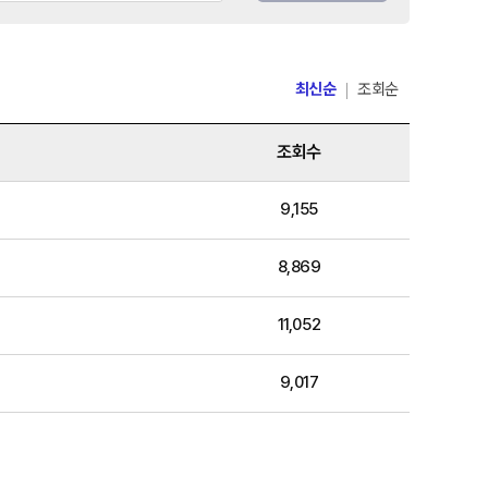
최신순
조회순
조회수
9,155
8,869
11,052
9,017