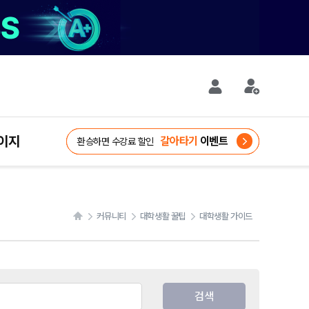
D-11
D-11
이지
대학 콘텐츠 영상
WELCOME
자격증
갈아타기
GIFT
대비 강좌
공모전
이벤트
신규가입혜택
여름방학 단기 집중
8/20 마감
환승하면 수강료 할인
커뮤니티
대학생활 꿀팁
대학생활 가이드
검색