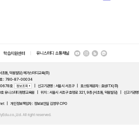
유니스터디 소통채널
학습지원센터
(서초동, 덕원빌딩) 메가스터디교육(주)
호
780-87-00034
-0678호
신고기관명
서울시 서초구
호스팅제공자
효성ITX(주)
50호 유니스터디평생교육원
위치
서울시 서초구 효령로 321, 9층 (서초동, 덕원빌딩)
신고기관명
net
개인정보책임자
정보보안실 김영무 CPO
u.co.,Ltd. All right reserved.